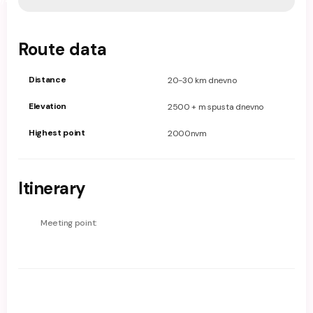
0/4
Route data
Distance
20-30 km dnevno
Elevation
2500 + m spusta dnevno
Highest point
2000nvm
Itinerary
Meeting point: