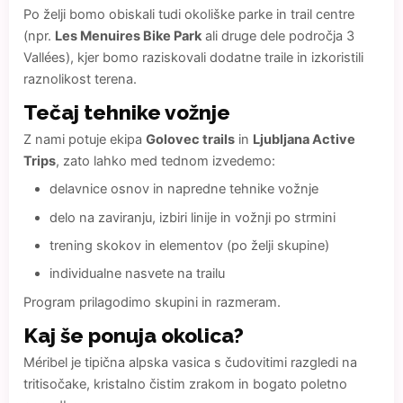
Po želji bomo obiskali tudi okoliške parke in trail centre
(npr.
Les Menuires Bike Park
ali druge dele področja 3
Vallées), kjer bomo raziskovali dodatne traile in izkoristili
raznolikost terena.
Tečaj tehnike vožnje
Z nami potuje ekipa
Golovec trails
in
Ljubljana Active
Trips
, zato lahko med tednom izvedemo:
delavnice osnov in napredne tehnike vožnje
delo na zaviranju, izbiri linije in vožnji po strmini
trening skokov in elementov (po želji skupine)
individualne nasvete na trailu
Program prilagodimo skupini in razmeram.
Kaj še ponuja okolica?
Méribel je tipična alpska vasica s čudovitimi razgledi na
tritisočake, kristalno čistim zrakom in bogato poletno