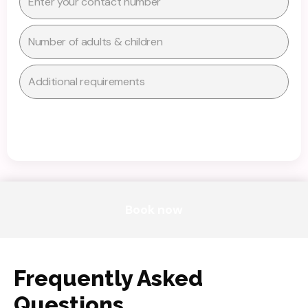
Number
of
adults
Additional
&
requirements
children
Send inquiry
Book now
Frequently Asked
Questions