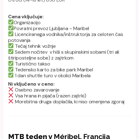
Cena vključuje:
Organizacijo
Povratni prevoz Ljubljana – Maribel
Licenciranega vodnika/inštruktorja za celoten čas
potovanja
Tečaj tehnik vožnje
Sedem nočitev v hiši s skupinskimi sobami (tri ali
štiriposteljne sobe) z zajtrkom
Turistično takso
Tedensko karto za bike park Maribel
1 dan shuttle turo v okolici Maribela
Ni vključeno v ceno:
Osebno zavarovanje
Vsa hrana in pijača (razen zajtrki)
Morebitna druga doplačila, ki niso omenjena zgoraj
MTB teden v
Méribel, Francija