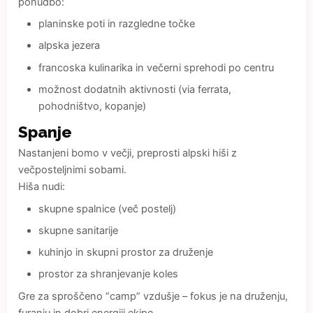
ponudbo:
planinske poti in razgledne točke
alpska jezera
francoska kulinarika in večerni sprehodi po centru
možnost dodatnih aktivnosti (via ferrata,
pohodništvo, kopanje)
Spanje
Nastanjeni bomo v večji, preprosti alpski hiši z
večposteljnimi sobami.
Hiša nudi:
skupne spalnice (več postelj)
skupne sanitarije
kuhinjo in skupni prostor za druženje
prostor za shranjevanje koles
Gre za sproščeno “camp” vzdušje – fokus je na druženju,
furanju in dobri energiji ekipe.