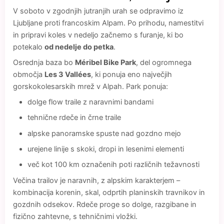
V soboto v zgodnjih jutranjih urah se odpravimo iz
Ljubljane proti francoskim Alpam. Po prihodu, namestitvi
in pripravi koles v nedeljo začnemo s furanje, ki bo
potekalo
od nedelje do petka
.
Osrednja baza bo
Méribel Bike Park
, del ogromnega
območja
Les 3 Vallées
, ki ponuja eno največjih
gorskokolesarskih mrež v Alpah. Park ponuja:
dolge flow traile z naravnimi bandami
tehnične rdeče in črne traile
alpske panoramske spuste nad gozdno mejo
urejene linije s skoki, dropi in lesenimi elementi
več kot 100 km označenih poti različnih težavnosti
Večina trailov je naravnih, z alpskim karakterjem –
kombinacija korenin, skal, odprtih planinskih travnikov in
gozdnih odsekov. Rdeče proge so dolge, razgibane in
fizično zahtevne, s tehničnimi vložki.