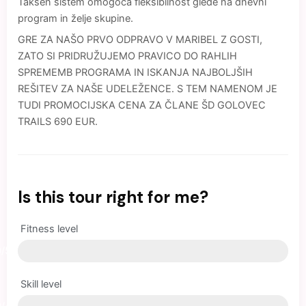
Takšen sistem omogoča fleksibilnost glede na dnevni
program in želje skupine.
GRE ZA NAŠO PRVO ODPRAVO V MARIBEL Z GOSTI,
ZATO SI PRIDRUŽUJEMO PRAVICO DO RAHLIH
SPREMEMB PROGRAMA IN ISKANJA NAJBOLJŠIH
REŠITEV ZA NAŠE UDELEŽENCE. S TEM NAMENOM JE
TUDI PROMOCIJSKA CENA ZA ČLANE ŠD GOLOVEC
TRAILS 690 EUR.
Is this tour right for me?
Fitness level
0/5
Skill level