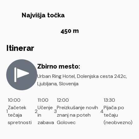
Najvišja točka
450 m
Itinerar
Zbirno mesto:
Urban Ring Hotel, Dolenjska cesta 242c,
Ljubljana, Slovenija
10:00
11:00
12:00
13:30
Začetek
Učenje
Preizkušanje novih
Pijača po
1
2
3
4
tečaja
in
znanj na poteh
tečaju
spretnosti
zabava
Golovec
(neobvezno)