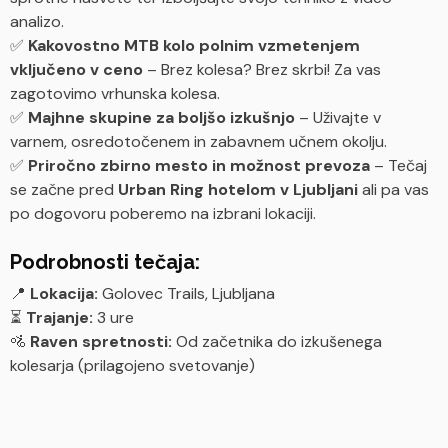
analizo.
✅
Kakovostno MTB kolo polnim vzmetenjem
vključeno v ceno
– Brez kolesa? Brez skrbi! Za vas
zagotovimo vrhunska kolesa.
✅
Majhne skupine za boljšo izkušnjo
– Uživajte v
varnem, osredotočenem in zabavnem učnem okolju.
✅
Priročno zbirno mesto in možnost prevoza
– Tečaj
se začne pred
Urban Ring hotelom v Ljubljani
ali pa vas
po dogovoru poberemo na izbrani lokaciji.
Podrobnosti tečaja:
📍
Lokacija:
Golovec Trails, Ljubljana
⏳
Trajanje:
3 ure
🚵
Raven spretnosti:
Od začetnika do izkušenega
kolesarja (prilagojeno svetovanje)