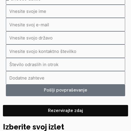
Ime
E-
pošta
Država
številka
Število
odraslih
Dodatne
in
zahteve
otrok
Pošlji povpraševanje
Rezervirajte zdaj
Izberite svoj izlet