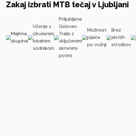
Zakaj izbrati MTB tečaj v Ljubljani
Priljubljene
Učenje z
Golovec
Možnost
Brez
Majhna
izkušenim
Trails z
pijače
skritih
skupina
lokalnim
vključenimi
po vožnji
stroškov
vodnikom
skrivnimi
potmi