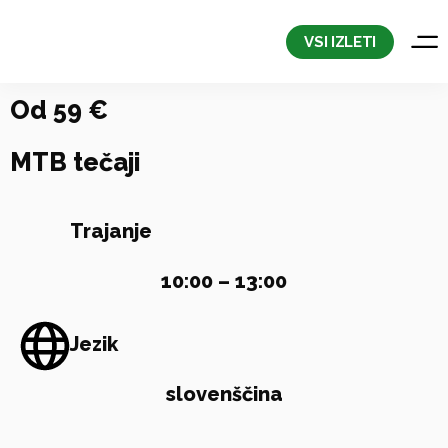
Preskoči
na
VSI IZLETI
vsebino
Od 59 €
MTB tečaji
Trajanje
10:00 – 13:00
Jezik
slovenščina