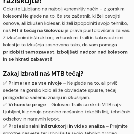
raziskujte!
Odkrijte Ljubljano na najbolj vznemirljiv način – z gorskim
kolesom! Ne glede na to, če ste začetnik, ki želi osvojiti
osnove, ali izkušen kolesar, ki želi izpopolniti svojo tehniko,
naš
MTB tečaj na Golovcu
je prava pustolovščina za vas.
Z izkušenimi inštruktorji, vrhunskimi traili in kakovostnimi
kolesi je ta izkušnja zasnovana tako, da vam pomaga
pridobiti samozavest, izboljšati nadzor nad kolesom
in se hkrati zabavati!
Zakaj izbrati naš MTB tečaj?
✅
Primeren za vse nivoje
– Ne glede na to, ali prvič
sedete na gorsko kolo ali že obvladate spuste, tečaj
prilagodimo vašemu znanju in izkušnjam.
✅
Vrhunske proge
– Golovec Trails so skriti MTB raj v
Ljubljani, ki ponuja popolno mešanico tekočih linij, tehničnih
odsekov in naravnih lepot.
✅
Profesionalni inštruktorji in video analiza
– Prejmite
sprotne nasvete ter izboljšajte svojo tehniko z video