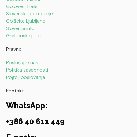
o
g
i
o
Golovec Trails
o
r
c
n
Slovensko potepanje
k
a
a
-
Obiščite Ljubljano
-
m
a
Slovenija.info
f
l
Grebenske poti
t
Pravno
Poslušajte nas
Politika zasebnosti
Pogoji poslovanja
Kontakt
WhatsApp:
+386 40 611 449