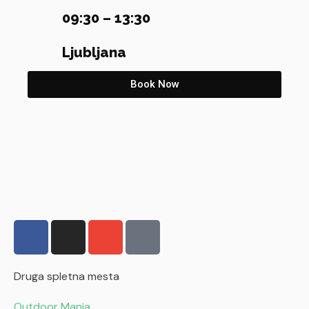
09:30 – 13:30
Ljubljana
Book Now
F
I
o
T
a
n
v
e
c
s
o
l
e
t
j
e
Druga spletna mesta
b
a
n
f
Outdoor Mania