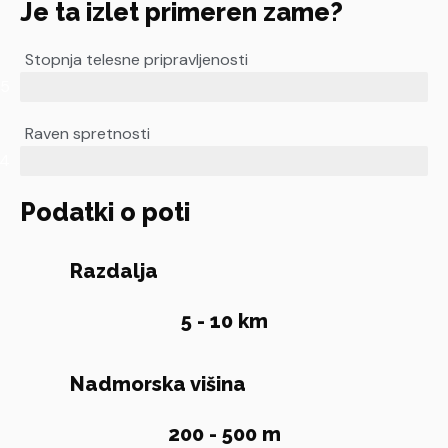
Je ta izlet primeren zame?
Stopnja telesne pripravljenosti
/5
Raven spretnosti
/4
Podatki o poti
Razdalja
5 - 10 km
Nadmorska višina
200 - 500 m