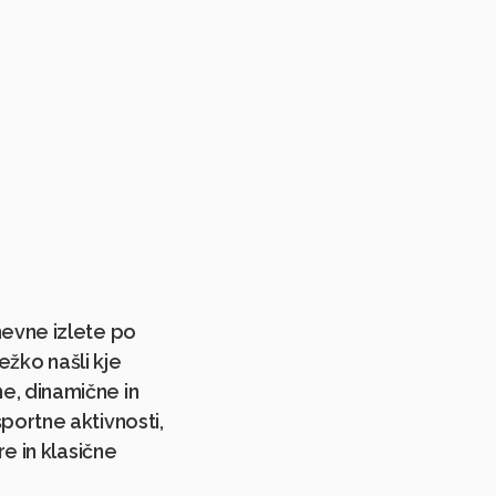
nevne izlete po
težko našli kje
e, dinamične in
portne aktivnosti,
re in klasične