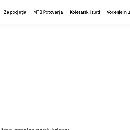
Za podjetja
MTB Potovanja
Kolesarski izleti
Vodenje in 