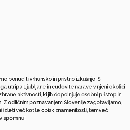
o ponuditi vrhunsko in pristno izkušnjo. S
 utripa Ljubljane in čudovite narave v njeni okolici
brane aktivnosti, ki jih dopolnjuje osebni pristop in
m. Z odličnim poznavanjem Slovenije zagotavljamo,
 izleti več kot le obisk znamenitosti, temveč
 v spominu!