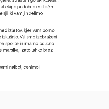
jane, strasten gorski kolesar,
zbral ekipo podobno mislečih
niji, ki vam jih želimo
ed izletov, kjer vam bomo
o izkušnjo. Vsi smo izobraženi
ične športe in imamo odlično
e marsikaj, zato lahko brez
sami najbolj cenimo!