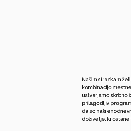
Našim strankam želim
kombinacijo mestnega
ustvarjamo skrbno iz
prilagodljiv progra
da so naši enodnevni
doživetje, ki ostane