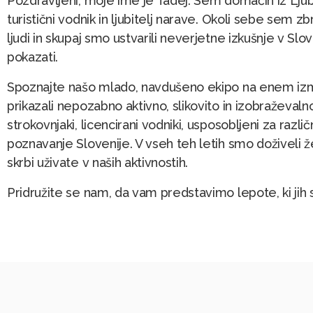
Pozdravljeni, moje ime je Tadej. Sem domačin iz Ljubl
turistični vodnik in ljubitelj narave. Okoli sebe sem 
ljudi in skupaj smo ustvarili neverjetne izkušnje v Slove
pokazati.
Spoznajte našo mlado, navdušeno ekipo na enem izm
prikazali nepozabno aktivno, slikovito in izobraževaln
strokovnjaki, licencirani vodniki, usposobljeni za razl
poznavanje Slovenije. V vseh teh letih smo doživeli ž
skrbi uživate v naših aktivnostih.
Pridružite se nam, da vam predstavimo lepote, ki jih 