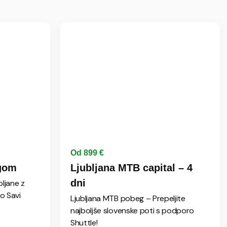
Od 899 €
ngom
Ljubljana MTB capital – 4
dni
bljane z
po Savi
Ljubljana MTB pobeg – Prepeljite
najboljše slovenske poti s podporo
Shuttle!