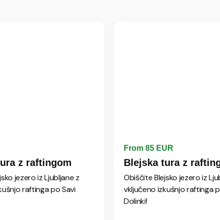
From 85 EUR
tura z raftingom
Blejska tura z rafti
jsko jezero iz Ljubljane z
Obiščite Blejsko jezero iz Lju
kušnjo raftinga po Savi
vključeno izkušnjo raftinga 
Dolinki!