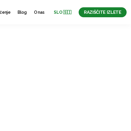
RAZIŠČITE IZLETE
učenje
Blog
O nas
SLO 🇸🇮